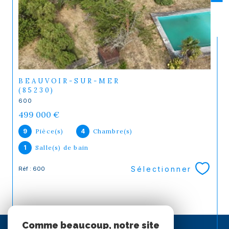
BEAUVOIR-SUR-MER
(85230)
600
499 000 €
9
Pièce(s)
4
Chambre(s)
1
Salle(s) de bain
Sélectionner
Réf : 600
Comme beaucoup, notre site
ESPACE