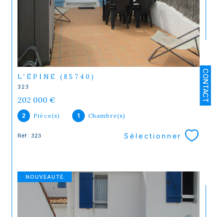
CONTACT
L'ÉPINE (85740)
323
202 000 €
2
Pièce(s)
1
Chambre(s)
Sélectionner
Réf : 323
NOUVEAUTÉ