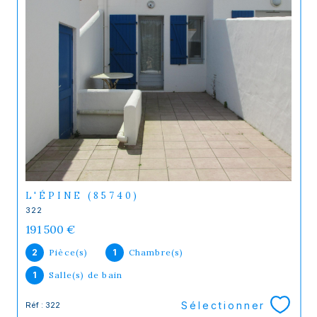
L'ÉPINE (85740)
322
191 500 €
2
Pièce(s)
1
Chambre(s)
1
Salle(s) de bain
Sélectionner
Réf : 322