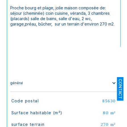
Proche bourg et plage, jolie maison composée de: 
séjour (cheminée) coin cuisine, véranda, 3 chambres 
(placards) salle de bains, salle d'eau, 2 wc, 
garage,préau, bûcher,  sur un terrain d'environ 270 m2.
CONTACT
général
TRAD_SIROCCO_Caracteristique
Valeurs
Code postal
85630
Surface habitable (m²)
80 m²
surface terrain
270 m²