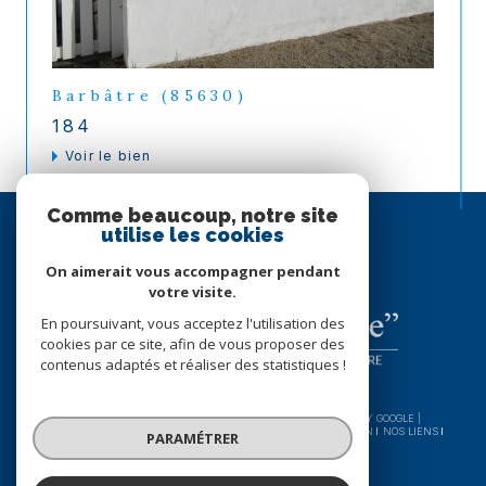
Barbâtre (85630)
184
voir le bien
Comme beaucoup, notre site
ESPACE
utilise les cookies
PROPRIÉTAIRE
SE CONNECTER
On aimerait vous accompagner pendant
votre visite.
En poursuivant, vous acceptez l'utilisation des
cookies par ce site, afin de vous proposer des
contenus adaptés et réaliser des statistiques !
© 2026 | TOUS DROITS RÉSERVÉS | TRADUCTION POWERED BY GOOGLE |
NOS HONORAIRES
PLAN DU SITE
MENTIONS LÉGALES
ADMIN
NOS LIENS
PARAMÉTRER
POLITIQUE RGPD
COOKIES