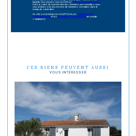
laquelle vous pouvez vous inscrire ici :
https://www.bloctel.gouv.fr
.
Dans le cadre de la protection des Données personnelles, nous
vous invitons à ne pas inscrire de Données sensibles dans le
champ de saisie libre.
Ce site est protégé par reCAPTCHA, les
Politiques de
Confidentialité
et es
Conditions d'utilisation
de Google
s'appliquent.
CES BIENS PEUVENT AUSSI
VOUS INTÉRESSER