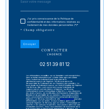
J'ai pris connaissance de la Politique de
confidentialité et des informations relatives au
traitement de mes données personnelles (*)*
* Champ obligatoire
Envoyer
CONTACTER
L'AGENCE
02 51 39 81 12
Les informations recueillies sur ce formulaire sont enregistrées
dans un fichier informatisé par La Boite Immo agissant comme
Sous-traitant du traitement pour la gestion de la
clientèle/prospects de l'Agence / du Réseau qui reste
Responsable du Traitement de vos Données personnelles. La
base légale du traitement repose sur l'intérêt légitime de l'Agence
/ du Réseau. Elles sont conservées jusqu'à demande de
suppression et sont destinées à l'Agence / au Réseau.
Conformément à la loi « informatique et libertés », vous disposez
des droits d’accès, de rectification, d’effacement, d’opposition, de
limitation et de portabilité de vos données. Vous pouvez retirer
votre consentement à tout moment en contactant directement
l’Agence / Le Réseau. Consultez le site
https://cnil.fr/fr
pour plus
d’informations sur vos droits. Si vous estimez, après avoir
contacté l'Agence / le Réseau, que vos droits « Informatique et
Libertés » ne sont pas respectés, vous pouvez adresser une
réclamation à la CNIL. Nous vous informons de l’existence de la
liste d'opposition au démarchage téléphonique « Bloctel », sur