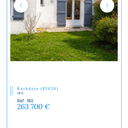
Barbâtre (85630)
180
Réf : 180
263 700 €